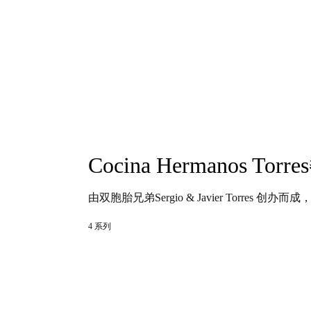
Cocina Hermanos Torr
由双胞胎兄弟Sergio & Javier Torres
4 系列