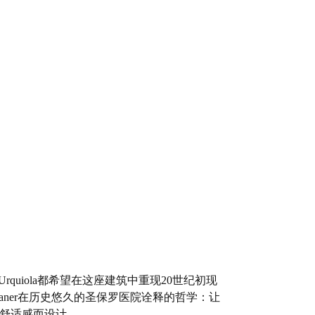
师Urquiola都希望在这座建筑中重现20世纪初现
Montaner在历史悠久的圣保罗医院诠释的哲学：让
舒适感而设计。