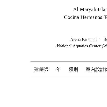
Al Maryah Isla
Cocina Hermanos T
Arena Pantanal
·
B
National Aquatics Center (W
建築師
年
類別
室內設計