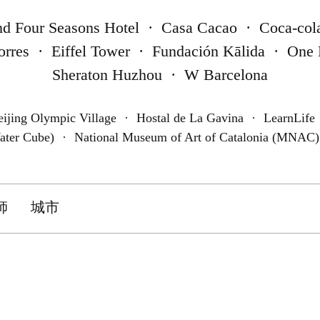
nd Four Seasons Hotel
·
Casa Cacao
·
Coca-col
orres
·
Eiffel Tower
·
Fundación Kālida
·
One 
Sheraton Huzhou
·
W Barcelona
eijing Olympic Village
·
Hostal de La Gavina
·
LearnLife
ater Cube)
·
National Museum of Art of Catalonia (MNAC)
師
城市