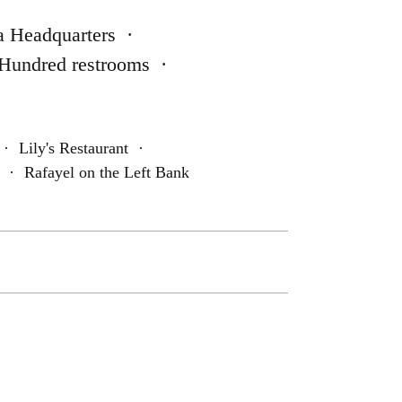
a Headquarters
·
Hundred restrooms
·
·
Lily's Restaurant
·
·
Rafayel on the Left Bank