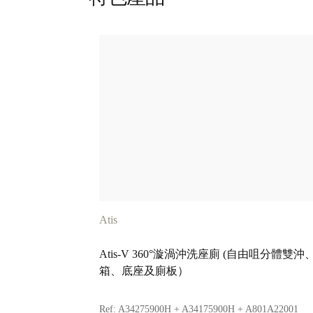
Atis
Atis-V 360°漩渦沖洗座廁 (自由咀分體雙沖
箱、底座及廁板）
Ref:
A34275900H + A34175900H + A801A22001