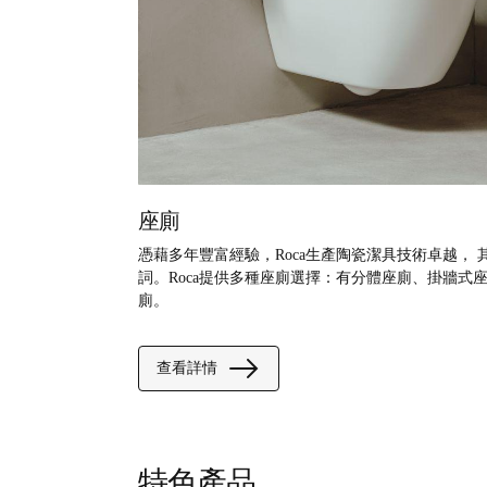
座廁
憑藉多年豐富經驗，Roca生產陶瓷潔具技術卓越，
詞。Roca提供多種座廁選擇：有分體座廁、掛牆式
廁。
查看詳情
特色產品