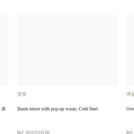
荣誉
博
、水
Basin mixer with pop-up waste, Cold Start
Ove
Ref:
A5A333AC00
Ref