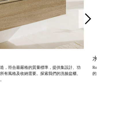
水龍頭
料製造，符合最嚴格的質量標準，提供集設計、功
Roca水龍頭採用
所有風格及收納需要。探索我們的洗臉盆櫃、
的浴室或廚房提供多
。