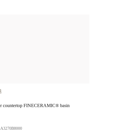
越
维吉亚
r countertop FINECERAMIC® basin
Oval free standin
:
A3270B8000
Ref:
A248217000