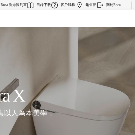
Roca 香港陳列室
目錄下載
客戶服務
銷售點
關於Roca
ra X
廁聚焦以人為本美學，