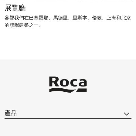
展覽廳
參觀我們在巴塞羅那、馬德里、里斯本、倫敦、上海和北京
的旗艦建築之一。
產品