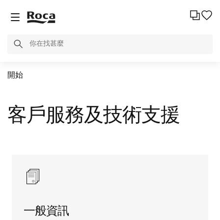
開始
客戶服務及技術支援
一般資訊