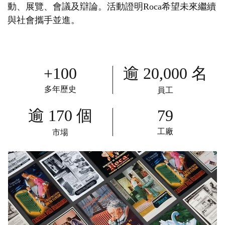
動、展覽、會議及辯論。活動證明Roca希望未來繼續
與社會攜手並進。
+100
逾 20,000 名
多年歷史
員工
79
逾 170 個
工廠
市場