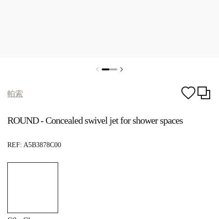
帕索
ROUND - Concealed swivel jet for shower spaces
REF:
A5B3878C00