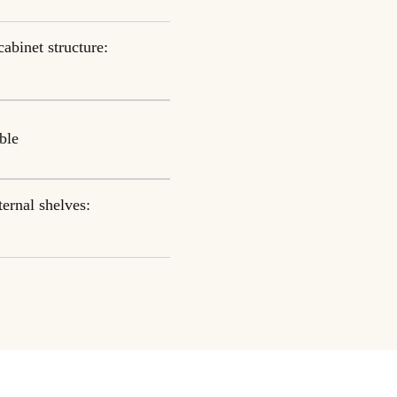
cabinet structure:
ble
ternal shelves: