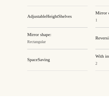
Mirror 
AdjustableHeightShelves
1
Mirror shape:
Reversi
Rectangular
With in
SpaceSaving
2