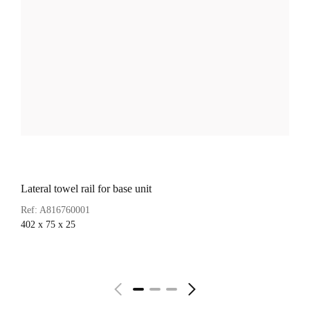
Lateral towel rail for base unit
Ref:
A816760001
402 x 75 x 25
查看詳情