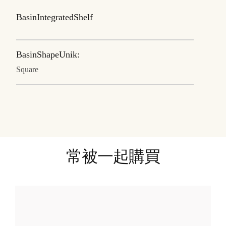
BasinIntegratedShelf
BasinShapeUnik:
Square
常被一起購買