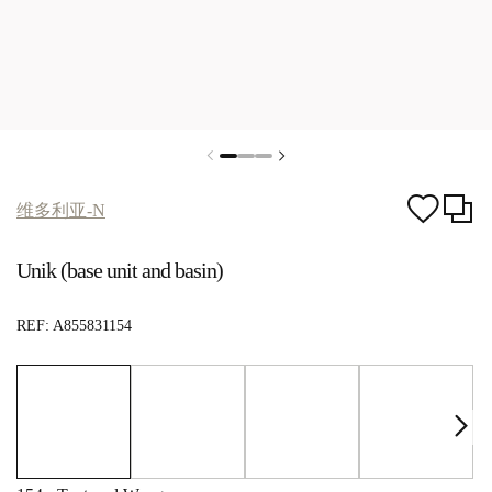
维多利亚-N
Unik (base unit and basin)
REF:
A855831154