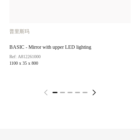
普里斯玛
BASIC - Mirror with upper LED lighting
Ref:
A812261000
1100 x 35 x 800
查看詳情