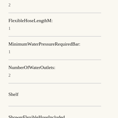
2
FlexibleHoseLengthM:
1
MinimumWaterPressureRequiredBar:
1
NumberOfWaterOutlets:
2
Shelf
ShowerFlexibleHoseIncluded