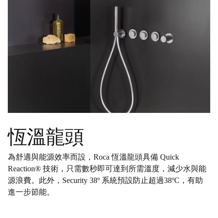
恆溫龍頭
為舒適與能源效率而設，Roca 恆溫龍頭具備 Quick
Reaction® 技術，只需數秒即可達到所需溫度，減少水與能
源浪費。此外，Security 38º 系統預設防止超過38ºC，有助
進一步節能。