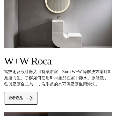
W+W Roca
當技術及設計融入可持續浴室，Roca W+W 等解決方案隨即
應運而生。了解如何使用Roca產品在家中節水。原裝洗手
盆與座廁合二為一，洗手盆的水可供座廁重用沖洗。
查看產品