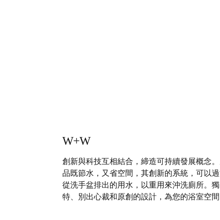
W+W
創新與科技互相結合，締造可持續發展概念。
品既節水，又省空間，其創新的系統，可以過
從洗手盆排出的用水，以重用來沖洗廁所。獨
特、別出心裁和原創的設計，為您的浴室空間
來與眾不同的設計，品味高雅，符合環保潮流