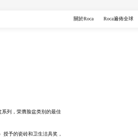
關於Roca
Roca遍佈全球
平线脸盆系列，荣膺脸盆类别的最佳
R）授予的瓷砖和卫生洁具奖，